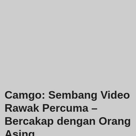
Camgo: Sembang Video
Rawak Percuma –
Bercakap dengan Orang
Asing