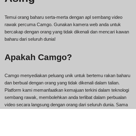
Temui orang baharu serta-merta dengan apl sembang video
rawak percuma Camgo. Gunakan kamera web anda untuk
bercakap dengan orang yang tidak dikenali dan mencari kawan
baharu dari seluruh dunia!
Apakah Camgo?
Camgo menyediakan peluang unik untuk bertemu rakan baharu
dan berbual dengan orang yang tidak dikenali dalam talian.
Platform kami memanfaatkan kemajuan terkini dalam teknologi
sembang rawak, membolehkan anda terlibat dalam perbualan
video secara langsung dengan orang dari seluruh dunia. Sama
ada matlamat anda adalah untuk mencari kawan baharu,
mencari tarikh yang berpotensi, atau sekadar menikmati
sembang video yang spontan dan menyeronokkan, Camgo
memenuhi semua keperluan sosial anda. Dengan antara muka