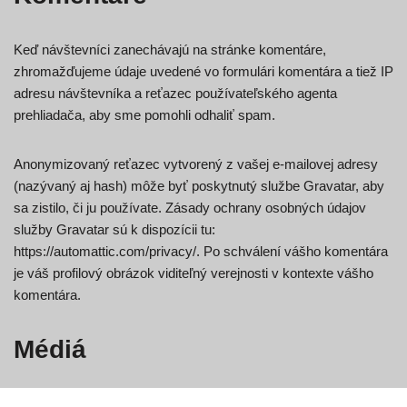
Keď návštevníci zanechávajú na stránke komentáre,
zhromažďujeme údaje uvedené vo formulári komentára a tiež IP
adresu návštevníka a reťazec používateľského agenta
prehliadača, aby sme pomohli odhaliť spam.
Anonymizovaný reťazec vytvorený z vašej e-mailovej adresy
(nazývaný aj hash) môže byť poskytnutý službe Gravatar, aby
sa zistilo, či ju používate. Zásady ochrany osobných údajov
služby Gravatar sú k dispozícii tu:
https://automattic.com/privacy/. Po schválení vášho komentára
je váš profilový obrázok viditeľný verejnosti v kontexte vášho
komentára.
Médiá
Ak na webovú lokalitu nahrávate obrázky, mali by ste sa vyhnúť