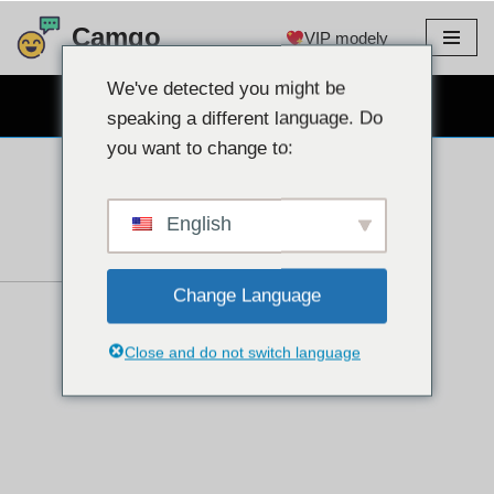
Camgo
VIP modely
Prejsť
na
We've detected you might be
BEZPLATNÝ WEBOVÝ CHAT
obsah
speaking a different language. Do
you want to change to:
English
Change Language
Close and do not switch language