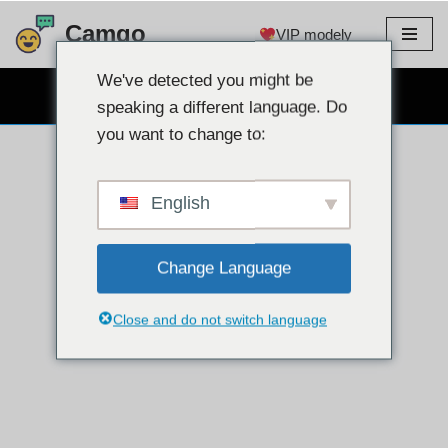
Camgo
VIP modely
Prejsť
na
We've detected you might be
BEZPLATNÝ WEBOVÝ CHAT
obsah
speaking a different language. Do
you want to change to:
English
Change Language
Close and do not switch language